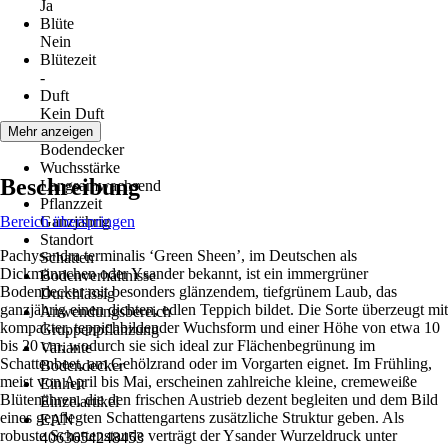
Ja
Blüte
Nein
Blütezeit
-
Duft
Kein Duft
Wuchs
Mehr anzeigen
Bodendecker
Wuchsstärke
Beschreibung
Langsamwachsend
Pflanzzeit
Bereich überspringen
Ganzjährig
Standort
Pachysandra terminalis ‘Green Sheen’, im Deutschen als
Schatten
Dickmännchen oder Ysander bekannt, ist ein immergrüner
Bodenverhältnisse
Bodendecker mit besonders glänzendem, tiefgrünem Laub, das
Durchlässig
ganzjährig einen dichten, edlen Teppich bildet. Die Sorte überzeugt mit
Anwendungsbereich
kompakter, teppichbildender Wuchsform und einer Höhe von etwa 10
Gruppenpflanzung
bis 20 cm, wodurch sie sich ideal zur Flächenbegrünung im
Variante
Schattenbeet, am Gehölzrand oder im Vorgarten eignet. Im Frühling,
Bodendecker
meist von April bis Mai, erscheinen zahlreiche kleine, cremeweiße
Einheit
Blütenähren, die den frischen Austrieb dezent begleiten und dem Bild
Einzelartikel
eines gepflegten Schattengartens zusätzliche Struktur geben. Als
EAN
robuste Schattenstaude verträgt der Ysander Wurzeldruck unter
4063654248453