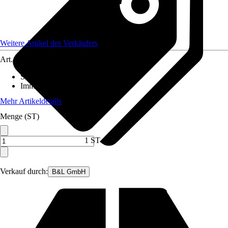
Weitere Artikel des Verkäufers
Art.-Nr.
12403806
Standort
:
Schatten
Immergrün
:
Ja
Mehr Artikeldetails
Menge (ST)
1 ST
Verkauf durch:
B&L GmbH