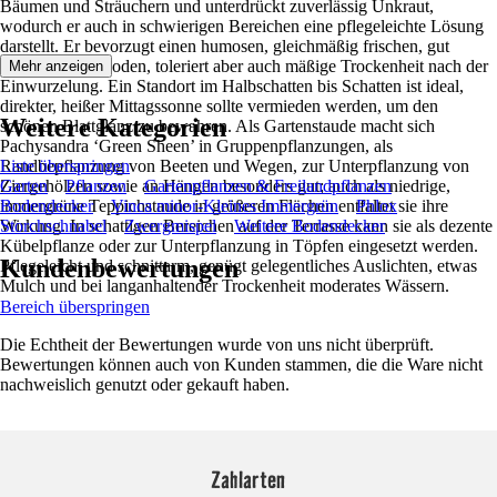
Bäumen und Sträuchern und unterdrückt zuverlässig Unkraut,
wodurch er auch in schwierigen Bereichen eine pflegeleichte Lösung
darstellt. Er bevorzugt einen humosen, gleichmäßig frischen, gut
durchlässigen Boden, toleriert aber auch mäßige Trockenheit nach der
Mehr anzeigen
Einwurzelung. Ein Standort im Halbschatten bis Schatten ist ideal,
direkter, heißer Mittagssonne sollte vermieden werden, um den
Weitere Kategorien
schönen Blattglanz zu bewahren. Als Gartenstaude macht sich
Pachysandra ‘Green Sheen’ in Gruppenpflanzungen, als
Randbepflanzung von Beeten und Wegen, zur Unterpflanzung von
Liste überspringen
Ziergehölzen sowie an Hängen besonders gut; auch als niedrige,
Garten
Pflanzen
Gartenpflanzen & Freilandpflanzen
immergrüne Teppichstaude in größeren Flächen entfaltet sie ihre
Bodendecker
Vinca minor-Kleines Immergrün
Phlox
Wirkung. In schattigen Bereichen auf der Terrasse kann sie als dezente
Storchschnabel
Zwergmispel
Weitere Bodendecker
Kübelpflanze oder zur Unterpflanzung in Töpfen eingesetzt werden.
Kundenbewertungen
Pflegeleicht und schnittarm, genügt gelegentliches Auslichten, etwas
Mulch und bei langanhaltender Trockenheit moderates Wässern.
Bereich überspringen
Die Echtheit der Bewertungen wurde von uns nicht überprüft.
Bewertungen können auch von Kunden stammen, die die Ware nicht
nachweislich genutzt oder gekauft haben.
Zahlarten