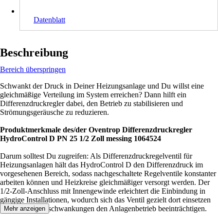
Datenblatt
Beschreibung
Bereich überspringen
Schwankt der Druck in Deiner Heizungsanlage und Du willst eine
gleichmäßige Verteilung im System erreichen? Dann hilft ein
Differenzdruckregler dabei, den Betrieb zu stabilisieren und
Strömungsgeräusche zu reduzieren.
Produktmerkmale des/der Oventrop Differenzdruckregler
HydroControl D PN 25 1/2 Zoll messing 1064524
Darum solltest Du zugreifen: Als Differenzdruckregelventil für
Heizungsanlagen hält das HydroControl D den Differenzdruck im
vorgesehenen Bereich, sodass nachgeschaltete Regelventile konstanter
arbeiten können und Heizkreise gleichmäßiger versorgt werden. Der
1/2-Zoll-Anschluss mit Innengewinde erleichtert die Einbindung in
gängige Installationen, wodurch sich das Ventil gezielt dort einsetzen
lässt, wo Druckschwankungen den Anlagenbetrieb beeinträchtigen.
Mehr anzeigen