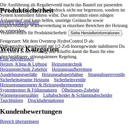
Die Ausführung als Regulierventil macht das Bauteil zur passenden
Produktsicherheit
Wahl, wenn Du den Differenzdruck nicht nur begrenzen, sondern im
System kontrolliert führen willst. Das unterstützt einen ruhigen
Anlagenlauf und kann helfen, unnötige Geräusche sowie
Bereich überspringen
ungleichmäßige Wärmeverteilung in einzelnen Bereichen der Heizung
zu vermeiden.
Verantwortlich für Produktsicherheit:
.
Siehe Herstellerinformationen
Festgezurrt: Mit dem Oventrop HydroControl D als
Differenzdruckregelventil mit 1/2-Zoll-Innengewinde stabilisierst Du
Weitere Kategorien
den Druck in der Heizung und schaffst damit die Basis für eine
gleichmäßigere, störungsärmere Regelung.
Liste überspringen
Heizen, Klima & Lüftung
Heizungstechnik
Heizungstechnik Zubehör
Heizungsaufbereitung
Ausdehnungsgefäße
Heizungsabsperrhähne
Strangabsperrventile
Sicherheitsgruppe Heizung
Sicherheitsventile
Heizungsmanometer & Heizungsthermometer
Systemtrenner & Füllarmaturen
Ölheizungs-Zubehör
Wärmemengenzähler
Luftabscheider & Schlammabscheider
Tauchhülsen
Druckhaltestationen
Kundenbewertungen
Bereich überspringen