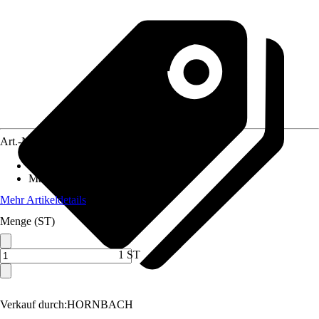
Art.-Nr.
12590676
Geeignet für
:
Heizung
Material
:
Messing
Mehr Artikeldetails
Menge (ST)
1 ST
Verkauf durch:
HORNBACH