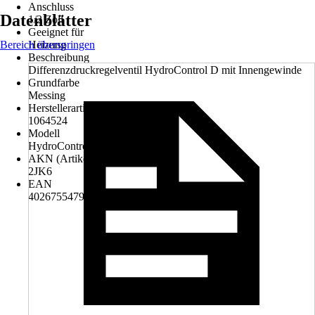
Anschluss
Datenblätter
1/2 Zoll
Geeignet für
Bereich überspringen
Heizung
Beschreibung
Differenzdruckregelventil HydroControl D mit Innengewinde
Grundfarbe
Messing
Herstellerartikelnummer
1064524
Modell
HydroControl D
AKN (Artikelkurznummer)
2JK6
EAN
4026755479768