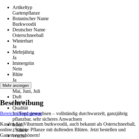
Artikeltyp
Gartenpflanze
Botanischer Name
Burkwoodii
Deutscher Name
Osterschneeball
Winterhart
Ja
Mehrjährig
Ja
Immergrün
Nein
Blüte
Ja
Blütezeit
Mehr anzeigen
Mai, Juni, Juli
Duft
Beschreibung
Leicht
Qualität
Bereich überspringen
Im Topf gewachsen – vollständig durchwurzelt, ganzjährig
pflanzbar, sehr sicheres Anwachsen
Kaufen Sie Viburnum burkwoodii, auch bekannt als Osterschneeball,
Inhalt
online. Schöne Pflanze mit duftenden Blüten. Jetzt bestellen und
1 Stück
Garten verschönern!
Wuchs