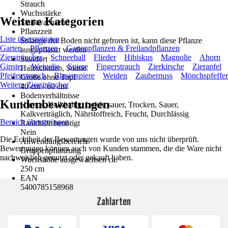
Strauch
Wuchsstärke
Weitere Kategorien
Starkwachsend
Pflanzzeit
Liste überspringen
Solange der Boden nicht gefroren ist, kann diese Pflanze
Garten
Pflanzen
Gartenpflanzen & Freilandpflanzen
ausgepflanzt werden
Ziersträucher
Schneeball
Flieder
Hibiskus
Magnolie
Ahorn
Standort
Ginster
Weigelie
Spiere
Fingerstrauch
Zierkirsche
Zierapfel
Halbschatten, Sonne
Pfeifenstrauch
Blasenspiere
Weiden
Zaubernuss
Mönchspfeffer
Größe ohne Topf
Weitere Ziersträucher
40 cm - 60 cm
Bodenverhältnisse
Kundenbewertungen
Humos, Kalkhaltig, Leicht sauer, Trocken, Sauer,
Kalkverträglich, Nährstoffreich, Feucht, Durchlässig
Bereich überspringen
Rankhilfe benötigt
Nein
Die Echtheit der Bewertungen wurde von uns nicht überprüft.
Anwendungsbereich
Bewertungen können auch von Kunden stammen, die die Ware nicht
Gruppenpflanzung
nachweislich genutzt oder gekauft haben.
Wuchshöhe ausgewachsen ca.
250 cm
EAN
5400785158968
Zahlarten