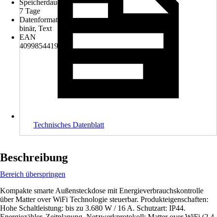
Speicherdauer
7 Tage
Datenformat
binär, Text
EAN
4099854419249
Technisches Datenblatt
Beschreibung
Bereich überspringen
Kompakte smarte Außensteckdose mit Energieverbrauchskontrolle
über Matter over WiFi Technologie steuerbar. Produkteigenschaften:
Hohe Schaltleistung: bis zu 3.680 W / 16 A. Schutzart: IP44.
Energiezähler. Zeitplanung. Netzwerkprotokoll: Matter over WiFi (2,4