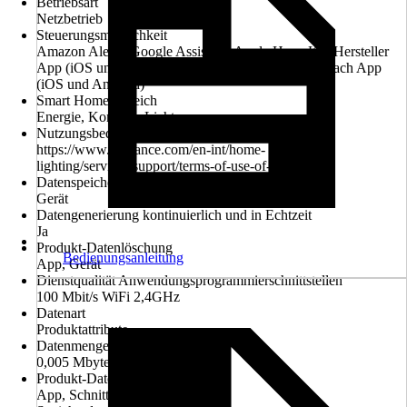
Betriebsart
Netzbetrieb
Steuerungsmöglichkeit
Amazon Alexa, Google Assistant, Apple HomeKit, Hersteller
App (iOS und Android), SMART HOME by hornbach App
(iOS und Android)
Smart Home Bereich
Energie, Komfort, Licht
Nutzungsbedingungen
https://www.ledvance.com/en-int/home-
lighting/services/support/terms-of-use-of-smart-app
Datenspeicherung
Gerät
Datengenerierung kontinuierlich und in Echtzeit
Ja
Produkt-Datenlöschung
Bedienungsanleitung
App, Gerät
Dienstqualität Anwendungsprogrammierschnittstellen
100 Mbit/s WiFi 2,4GHz
Datenart
Produktattribute
Datenmenge
0,005 Mbyte
Produkt-Datenzugriff
App, Schnittstelle