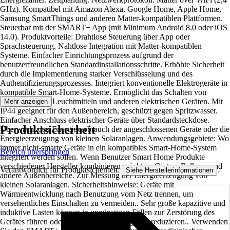
GHz). Kompatibel mit Amazon Alexa, Google Home, Apple Home,
Samsung SmartThings und anderen Matter-kompatiblen Plattformen.
Steuerbar mit der SMART+ App (mit Minimum Android 8.0 oder iOS
14.0). Produktvorteile: Drahtlose Steuerung über App oder
Sprachsteuerung. Nahtlose Integration mit Matter-kompatiblen
Systeme. Einfacher Einrichtungsprozess aufgrund der
benutzerfreundlichen Standardinstallationsschritte. Erhöhte Sicherheit
durch die Implementierung starker Verschlüsselung und des
Authentifizierungsprozesses. Integriert konventionelle Elektrogeräte in
kompatible Smart-Home-Systeme. Ermöglicht das Schalten von
herkömmlichen Leuchtmitteln und anderen elektrischen Geräten. Mit
Mehr anzeigen
IP44 geeignet für den Außenbereich, geschützt gegen Spritzwasser.
Einfacher Anschluss elektrischer Geräte über Standardsteckdose.
Produktsicherheit
Überwacht den Energieverbrauch der angeschlossenen Geräte oder die
Energieerzeugung von kleinen Solaranlagen. Anwendungsgebiete: Wo
immer nicht-smarte Geräte in ein kompatibles Smart-Home-System
Bereich überspringen
integriert werden sollen. Wenn Benutzer Smart Home Produkte
verschiedener Hersteller kombinieren möchten. Gärten, Balkone und
Verantwortlich für Produktsicherheit:
.
Siehe Herstellerinformationen
andere Außenbereiche. Zur Messung der Energieerzeugung von
kleinen Solaranlagen. Sicherheitshinweise: Geräte mit
Wärmeentwicklung nach Benutzung vom Netz trennen, um
versehentliches Einschalten zu vermeiden.. Sehr große kapazitive und
induktive Lasten können in ungünstigen Fällen zur Zerstörung des
Gerätes führen oder die Zahl der Schaltzyklen reduzieren.. Verwenden