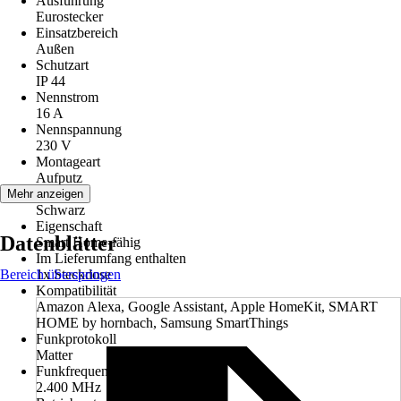
Ausführung
Eurostecker
Einsatzbereich
Außen
Schutzart
IP 44
Nennstrom
16 A
Nennspannung
230 V
Montageart
Aufputz
Farbton
Mehr anzeigen
Schwarz
Eigenschaft
Datenblätter
Smart Home-fähig
Im Lieferumfang enthalten
Bereich überspringen
1x Steckdose
Kompatibilität
Amazon Alexa, Google Assistant, Apple HomeKit, SMART
HOME by hornbach, Samsung SmartThings
Funkprotokoll
Matter
Funkfrequenz
2.400 MHz