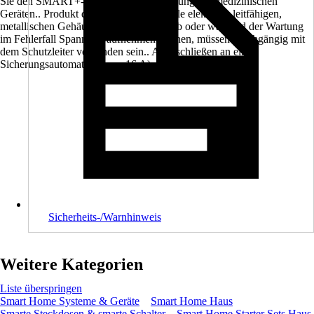
Sie den SMART+-Plug nicht in Verbindung mit medizinischen
Geräten.. Produkt der Schutzklasse I. Alle elektrisch leitfähigen,
metallischen Gehäuseteile, die im Betrieb oder während der Wartung
im Fehlerfall Spannung aufnehmen können, müssen durchgängig mit
dem Schutzleiter verbunden sein.. Anzuschließen an einen
Sicherungsautomaten (max. 16 A)..
Sicherheits-/Warnhinweis
Weitere Kategorien
Liste überspringen
Smart Home Systeme & Geräte
Smart Home Haus
Smarte Steckdosen & smarte Schalter
Smart Home Starter Sets Haus