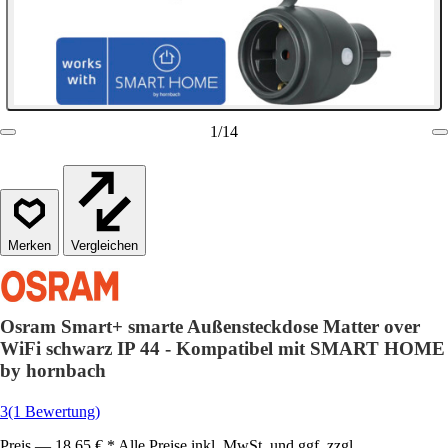
1
/
14
Vergleichen
Osram Smart+ smarte Außensteckdose Matter over
WiFi schwarz IP 44 - Kompatibel mit SMART HOME
by hornbach
3
(1 Bewertung)
Preis — 18,65 € * Alle Preise inkl. MwSt. und ggf. zzgl.