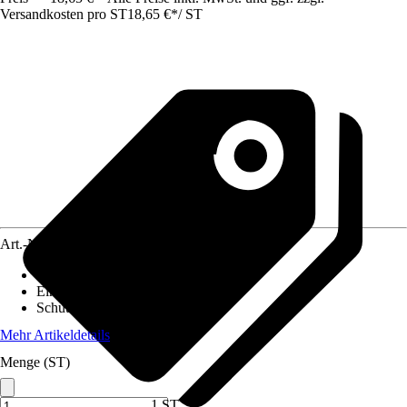
Versandkosten pro ST
18,65 €
*
/
ST
Art.-Nr.
12695073
Artikeltyp
:
Steckdose
Einsatzbereich
:
Außen
Schutzart
:
IP 44
Mehr Artikeldetails
Menge (ST)
1 ST