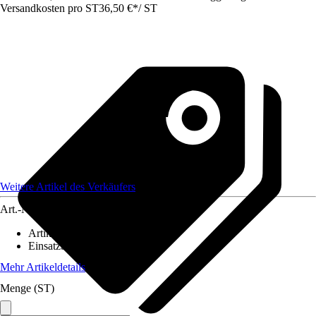
Versandkosten pro ST
36,50 €
*
/
ST
Weitere Artikel des Verkäufers
Art.-Nr.
12586185
Artikeltyp
:
Lampenschirm
Einsatzbereich
:
Innen
Mehr Artikeldetails
Menge (ST)