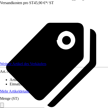
Versandkosten pro ST
45,90 €
*
/
ST
Weitere Artikel des Verkäufers
Art.-Nr.
12586259
Artikeltyp
:
Lampenschirm
Einsatzbereich
:
Innen
Mehr Artikeldetails
Menge (ST)