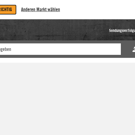
RICHTIG
Anderen Markt wählen
Sendungsverfolg