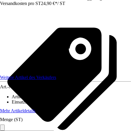
Versandkosten pro ST
24,90 €
*
/
ST
Weitere Artikel des Verkäufers
Art.-Nr.
12586258
Artikeltyp
:
Lampenschirm
Einsatzbereich
:
Innen
Mehr Artikeldetails
Menge (ST)