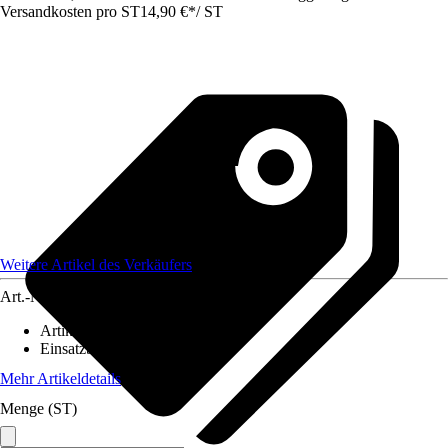
Versandkosten pro ST
14,90 €
*
/
ST
Weitere Artikel des Verkäufers
Art.-Nr.
12586257
Artikeltyp
:
Lampenschirm
Einsatzbereich
:
Innen
Mehr Artikeldetails
Menge (ST)