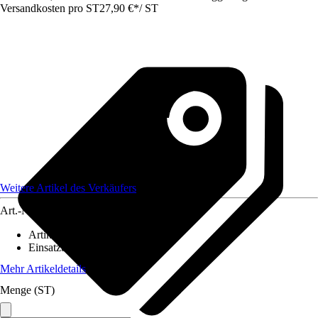
Versandkosten pro ST
27,90 €
*
/
ST
Weitere Artikel des Verkäufers
Art.-Nr.
12586183
Artikeltyp
:
Lampenschirm
Einsatzbereich
:
Innen
Mehr Artikeldetails
Menge (ST)