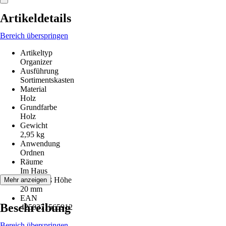
Artikeldetails
Bereich überspringen
Artikeltyp
Organizer
Ausführung
Sortimentskasten
Material
Holz
Grundfarbe
Holz
Gewicht
2,95 kg
Anwendung
Ordnen
Räume
Im Haus
Innenmaß Höhe
Mehr anzeigen
20 mm
EAN
Beschreibung
4250371565912
Bereich überspringen