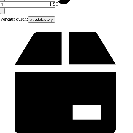
1 ST
Verkauf durch:
xtradefactory