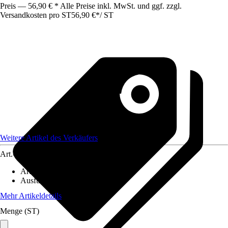
Preis — 56,90 € * Alle Preise inkl. MwSt. und ggf. zzgl.
Versandkosten pro ST
56,90 €
*
/
ST
Weitere Artikel des Verkäufers
Art.-Nr.
12584708
Artikeltyp
:
Organizer
Ausführung
:
Sortimentskasten
Mehr Artikeldetails
Menge (ST)