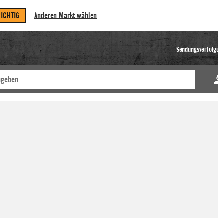
RICHTIG
Anderen Markt wählen
Sendungsverfolg