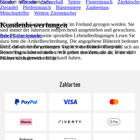
Standort sollte sonnig sein.
Ginster
Weigelie
Schneeball
Spiere
Fingerstrauch
Zierkirsche
Zierapfel
Pfeifenstrauch
Blasenspiere
Zaubernuss
Mönchspfeffer
Weitere Ziersträucher
Kundenbewertungen
Wir verkaufen Gartenpflanzen, die im Freiland gezogen werden. Sie
sind immer der Jahreszeit entsprechend ausgetrieben und gewachsen.
Jede Pflanze braucht seine speziellen Lebendbedingungen Lesen Sie
Bereich überspringen
dazu bitte die Artikelbeschreibung. Die angegebene Blütezeit bedeutet
Die Echtheit der Bewertungen wurde von uns nicht überprüft.
nicht, das am ersten genannten Tag sich die Blüten öffnen und sich am
Bewertungen können auch von Kunden stammen, die die Ware nicht
letzten Tag wieder schließen. Wir geben den Zeitraum an, in der die
nachweislich genutzt oder gekauft haben.
Pflanze normalerweise blüht
Zahlarten