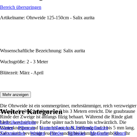
Bereich überspringen
Artikelname: Ohrweide 125-150cm - Salix aurita
Wissenschaftliche Bezeichnung: Salix aurita
Wuchsgröße: 2 - 3 Meter
Blütezeit: März - April
Beschreibung:
Mehr anzeigen
Die Ohrweide ist ein sommergrüner, mehrstämmiger, reich verzweigter
Weitere Kategorien
Strauch, der Wuchshöhen von 2 bis 3 Metern erreicht. Die graubraune
Rinde der Zweige ist anfangs filzig behaart. Während die Rinde glatt
bleibt, wechselt ihre Farbe später nach braun bis schwärzlich. Die
Liste überspringen
Winterknospen sind braun bis rot, kahl, eiförmig und 3 bis 5 mm lang.
Garten
Pflanzen
Gartenpflanzen & Freilandpflanzen
Salix aurita bevorzugt feuchte, sandig bis lehmige Gartenböden. Ihr
Ziersträucher
Weiden
Flieder
Hibiskus
Magnolie
Ahorn