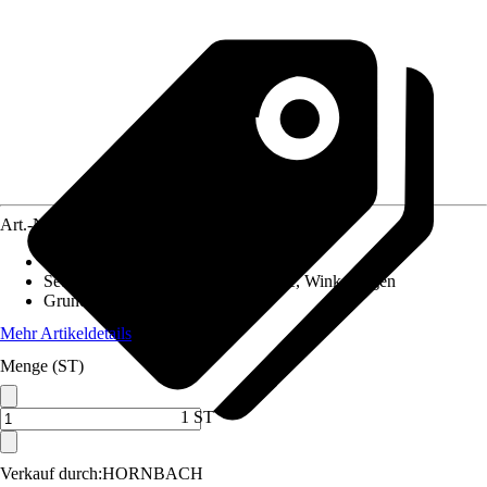
Art.-Nr.
12279762
Durchmesser
:
126 mm
Set bestehend aus
:
Ofenrohr, Rosette, Winkelbogen
Grundfarbe
:
Schwarz
Mehr Artikeldetails
Menge (ST)
1 ST
Verkauf durch:
HORNBACH