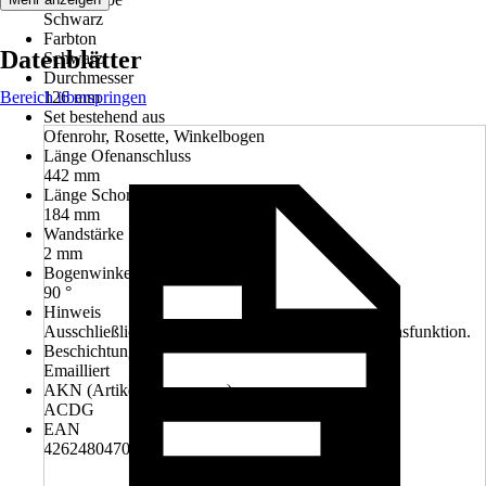
Schwarz
Farbton
Datenblätter
Schwarz
Durchmesser
Bereich überspringen
126 mm
Set bestehend aus
Ofenrohr, Rosette, Winkelbogen
Länge Ofenanschluss
442 mm
Länge Schornsteinanschluss
184 mm
Wandstärke
2 mm
Bogenwinkel
90 °
Hinweis
Ausschließlich für Elektrokamine. Reine Dekorationsfunktion.
Beschichtung
Emailliert
AKN (Artikelkurznummer)
ACDG
EAN
4262480470209