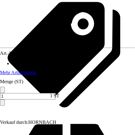
Art.-Nr.
3888484
Anwendungsbereich
:
Filter
Mehr Artikeldetails
Menge (ST)
1 ST
Verkauf durch:
HORNBACH