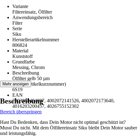
Variante
Filtereinsatz, Ölfilter
Anwendungsbereich
Filter
Serie
Siku
Herstellerartikelnummer
806824
Material
Kunststoff
Grundfarbe
Messing, Chrom
Beschreibung
Ölfilter gelb 50 µm
AKN (Artikelkurznummer)
Mehr anzeigen
6S19
EAN
Beschreibung
2003888484007, 4002072141526, 4002072173640,
4016203200457, 4026755152302
Bereich überspringen
Hast Du Bedenken, dass Dein Motor nicht optimal geschützt ist?
Musst Du nicht. Mit dem Ölfiltereinsatz Siku bleibt Dein Motor sauber
und leistungsfähig.