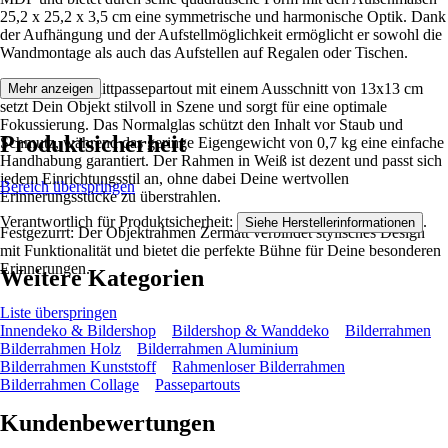
25,2 x 25,2 x 3,5 cm eine symmetrische und harmonische Optik. Dank
der Aufhängung und der Aufstellmöglichkeit ermöglicht er sowohl die
Wandmontage als auch das Aufstellen auf Regalen oder Tischen.
Das Schrägschnittpassepartout mit einem Ausschnitt von 13x13 cm
Mehr anzeigen
setzt Dein Objekt stilvoll in Szene und sorgt für eine optimale
Fokussierung. Das Normalglas schützt den Inhalt vor Staub und
Produktsicherheit
Schmutz, während das geringe Eigengewicht von 0,7 kg eine einfache
Handhabung garantiert. Der Rahmen in Weiß ist dezent und passt sich
jedem Einrichtungsstil an, ohne dabei Deine wertvollen
Bereich überspringen
Erinnerungsstücke zu überstrahlen.
Verantwortlich für Produktsicherheit:
.
Siehe Herstellerinformationen
Festgezurrt: Der Objektrahmen Zermatt verbindet stylisches Design
mit Funktionalität und bietet die perfekte Bühne für Deine besonderen
Erinnerungen.
Weitere Kategorien
Liste überspringen
Innendeko & Bildershop
Bildershop & Wanddeko
Bilderrahmen
Bilderrahmen Holz
Bilderrahmen Aluminium
Bilderrahmen Kunststoff
Rahmenloser Bilderrahmen
Bilderrahmen Collage
Passepartouts
Kundenbewertungen