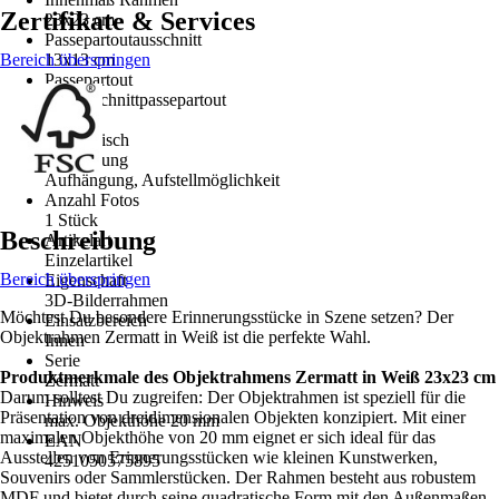
Zertifikate & Services
23x23 cm
Passepartoutausschnitt
Bereich überspringen
13x13 cm
Passepartout
Schrägschnittpassepartout
Form
Quadratisch
Ausstattung
Aufhängung, Aufstellmöglichkeit
Anzahl Fotos
1 Stück
Beschreibung
Artikelart
Einzelartikel
Bereich überspringen
Eigenschaft
3D-Bilderrahmen
Möchtest Du besondere Erinnerungsstücke in Szene setzen? Der
Einsatzbereich
Objektrahmen Zermatt in Weiß ist die perfekte Wahl.
Innen
Serie
Produktmerkmale des Objektrahmens Zermatt in Weiß 23x23 cm
Zermatt
Darum solltest Du zugreifen: Der Objektrahmen ist speziell für die
Hinweis
Präsentation von dreidimensionalen Objekten konzipiert. Mit einer
max. Objekthöhe 20 mm
maximalen Objekthöhe von 20 mm eignet er sich ideal für das
EAN
Ausstellen von Erinnerungsstücken wie kleinen Kunstwerken,
4251050575895
Souvenirs oder Sammlerstücken. Der Rahmen besteht aus robustem
MDF und bietet durch seine quadratische Form mit den Außenmaßen