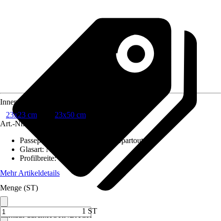
Innenmaß Rahmen
23x23 cm
23x50 cm
Art.-Nr.
10112759
Passepartout
:
Schrägschnittpassepartout
Glasart
:
Normalglas
Profilbreite
:
1,8 cm
Mehr Artikeldetails
Menge (ST)
1 ST
Verkauf durch:
HORNBACH