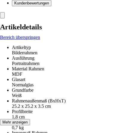
Kundenbewertungen
Artikeldetails
Bereich überspringen
Artikeltyp
Bilderrahmen
Ausführung
Portraitrahmen
Material Rahmen
MDF
Glasart
Normalglas
Grundfarbe
Weiß
Rahmenaußenmaß (BxHxT)
25.2 x 25.2 x 3.5 cm
Profilbreite
1,8 cm
Gewicht
Mehr anzeigen
0,7 kg
Innenmaß Rahmen