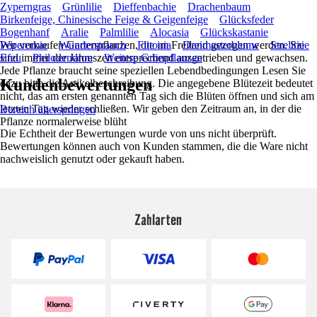
Zyperngras
Grünlilie
Dieffenbachie
Drachenbaum
Birkenfeige, Chinesische Feige & Geigenfeige
Glücksfeder
Bogenhanf
Aralie
Palmlilie
Alocasia
Glückskastanie
Wir verkaufen Gartenpflanzen, die im Freiland gezogen werden. Sie
Peperomie
Wunderstrauch
Fittonia
Dreimasterblume
Strelitzie
sind immer der Jahreszeit entsprechend ausgetrieben und gewachsen.
Efeu
Philodendron
Weitere Grünpflanzen
Jede Pflanze braucht seine speziellen Lebendbedingungen Lesen Sie
Kundenbewertungen
dazu bitte die Artikelbeschreibung. Die angegebene Blütezeit bedeutet
nicht, das am ersten genannten Tag sich die Blüten öffnen und sich am
letzten Tag wieder schließen. Wir geben den Zeitraum an, in der die
Bereich überspringen
Pflanze normalerweise blüht
Die Echtheit der Bewertungen wurde von uns nicht überprüft.
Bewertungen können auch von Kunden stammen, die die Ware nicht
nachweislich genutzt oder gekauft haben.
Zahlarten