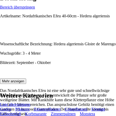
Bereich überspringen
Artikelname: Nordafrikanisches Efeu 40-60cm - Hedera algeriensis
Wissenschaftliche Bezeichnung: Hedera algeriensis Gloire de Marengo
Wuchsgröße: 3 - 4 Meter
Blütezeit: September - Oktober
Beschreibung:
Mehr anzeigen
Das Nordafrikanisches Efeu ist eine sehr gute und schnellwüchsige
Weitere Kategorien
Kletterpflanze. Mit bis zu 12cm entwickelt die Pflanze sehr große
weißgrüne Blätter. Mit Rankhilfe kann diese Kletterpflanze eine Höhe
von fast 3 Metern erreichen. Das anspruchslose Gehölz benötigt einen
Liste überspringen
sandigen bis humosen Gartenboden. Der Standort sollte sonnig bis
Garten
Pflanzen
Zimmerpflanzen
Grünpflanzen
Efeutute
halbschattig sein.
Elefantenfuß
Korbmarante
Zimmerpalmen
Monstera