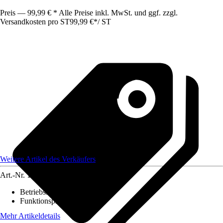
Preis — 99,99 € * Alle Preise inkl. MwSt. und ggf. zzgl.
Versandkosten pro ST
99,99 €
*
/
ST
Weitere Artikel des Verkäufers
Art.-Nr.
10562137
Betriebsspannung
:
1 V - 3 V
Funktionsprüfung
:
Nein
Mehr Artikeldetails