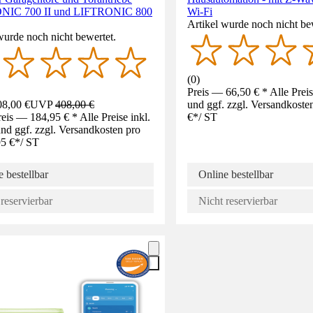
NIC 700 II und LIFTRONIC 800
Wi-Fi
Artikel wurde noch nicht be
wurde noch nicht bewertet.
(
0
)
Preis — 66,50 € * Alle Prei
8,00 €
UVP
408,00 €
und ggf. zzgl. Versandkoste
eis — 184,95 € * Alle Preise inkl.
€
*
/
ST
d ggf. zzgl. Versandkosten pro
5 €
*
/
ST
 bestellbar
Online bestellbar
reservierbar
Nicht reservierbar