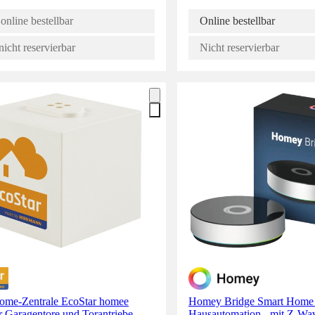
online bestellbar
Online bestellbar
nicht reservierbar
Nicht reservierbar
ome-Zentrale EcoStar homee
Homey Bridge Smart Home 
r Garagentore und Torantriebe
Hausautomation - mit Z-Wav