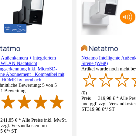
 Außenkamera + integriertem
Netatmo Intelligente Außen
ht WLAN Nachtsicht
Sirene (Weiß)
gserkennung inkl. MicroSD-
Artikel wurde noch nicht be
hne Abonnement - Kompatibel mit
HOME by hornbach
nittliche Bewertung: 5 von 5
. 1 Bewertung.
(
0
)
Preis — 319,98 € * Alle Pre
und ggf. zzgl. Versandkoste
ST
319,98 €
*
/
ST
241,85 € * Alle Preise inkl. MwSt.
 zzgl. Versandkosten pro
5 €
*
/
ST