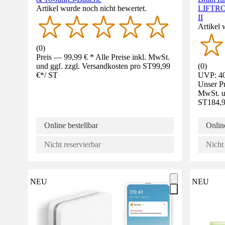
Artikel wurde noch nicht bewertet.
LIFTRO
II
Artikel 
(
0
)
Preis — 99,99 € * Alle Preise inkl. MwSt.
und ggf. zzgl. Versandkosten pro ST
99,99
(
0
)
€
*
/
ST
UVP: 40
Unser Pr
MwSt. un
ST
184,9
Online bestellbar
Online
Nicht reservierbar
Nicht 
NEU
NEU