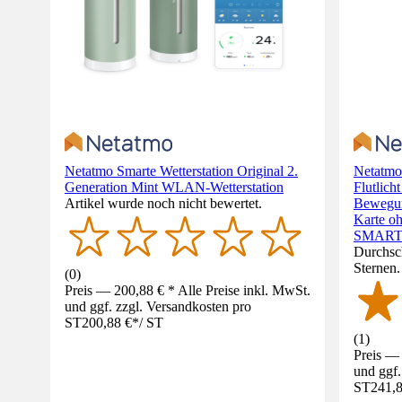
Netatmo Smarte Wetterstation Original 2.
Netatmo
Generation Mint WLAN-Wetterstation
Flutlic
Artikel wurde noch nicht bewertet.
Bewegun
Karte o
SMART 
Durchsch
Sternen
(
0
)
Preis — 200,88 € * Alle Preise inkl. MwSt.
und ggf. zzgl. Versandkosten pro
ST
200,88 €
*
/
ST
(
1
)
Preis — 
und ggf.
ST
241,8