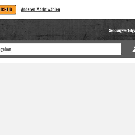
RICHTIG
Anderen Markt wählen
Sendungsverfolg