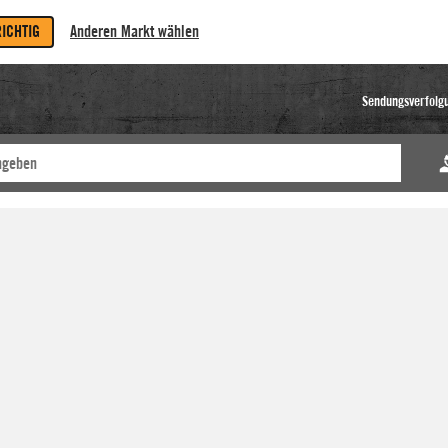
RICHTIG
Anderen Markt wählen
Sendungsverfolg