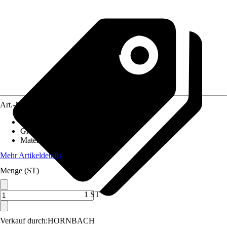
Art.-Nr.
7935765
Artikeltyp
:
Moosgummi
Grundfarbe
:
Pink
Material
:
Kunststoff
Mehr Artikeldetails
Menge (ST)
1 ST
Verkauf durch:
HORNBACH