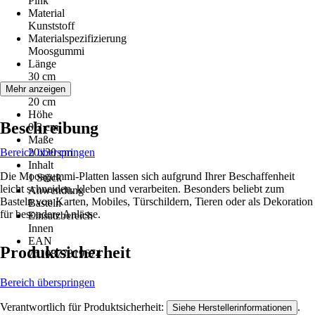
Pink
Material
Kunststoff
Materialspezifizierung
Moosgummi
Länge
30 cm
Breite
Mehr anzeigen
20 cm
Höhe
Beschreibung
0,2 cm
Maße
Bereich überspringen
20x30 cm
Inhalt
Die Moosgummi-Platten lassen sich aufgrund Ihrer Beschaffenheit
1 Stück
leicht schneiden, kleben und verarbeiten. Besonders beliebt zum
Anwendung
Basteln von Karten, Mobiles, Türschildern, Tieren oder als Dekoration
Basteln
für besondere Anlässe.
Einsatzbereich
Innen
EAN
Produktsicherheit
7610877319674
Bereich überspringen
Verantwortlich für Produktsicherheit:
.
Siehe Herstellerinformationen