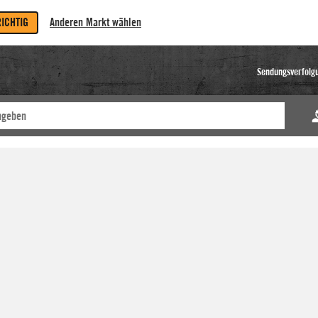
RICHTIG
Anderen Markt wählen
Sendungsverfolg