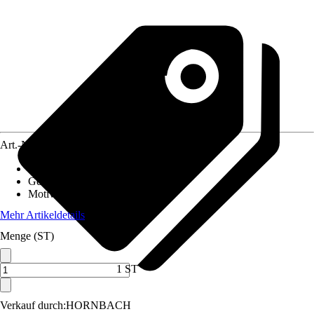
Art.-Nr.
10473780
Material Leinwand
:
MDF
Gewicht
:
6 kg
Motivkategorie
:
Wald & Bäume
Mehr Artikeldetails
Menge (ST)
1 ST
Verkauf durch:
HORNBACH