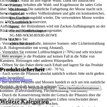
cm ein Stück Natur an Ihre eigene Wand. Dank der natürlichen
Weiß
Konservierung behalten alle Wald- und Kugelmoose ihr sattes Grün
Format
über Jahr hinweg. Die natürliche Farbgebung der Moose macht sich
Quadratisch
hervorragend im weißen Vollholzrahmen und gibt ein kontrastreiches,
Artikelart
stimmiges Erscheinungsbild wieder. Die verwendeten Moose werden
Einzelartikel
zu 100 % natürlich konserviert.
Einsatzbereich
Aufhängung: der Holzrahmen wird mit Zacken-Aufhängungen an der
Innen
Rückseite zur Wandmontage ausgestattet.
Herstellerartikelnummer
SG-MB-WKM-80X80-HOWE
Bitte beachten Sie:
EAN
- Vermeiden Sie dauerhafte, intensive Sonnen- oder Lichteinstrahlung
4260696810116
(z.B. Halogenstrahler mit wenig Abstand).
- Vermeiden Sie extreme Luftfeuchtigkeit (>70%) und sehr trockene
Luft. Hängen Sie die Produkte auf keinen Fall in die Nähe von
Mehr anzeigen
Kaminen, Heizungen oder anderen Hitzequellen.
- Öffnen Sie das Paket direkt nach Erhalt und lagern Sie das Produkt
Produktsicherheit
bei geregelter Luftfeuchtigkeit (40 - 70 %).
- Auch wenn die Pflanzen absolut natürlich wirken: bitte nicht gießen
oder besprühen!
Bereich überspringen
- Bei unseren Pflanzen und Moosen handelt es sich um rein natürliche
Produkte, deshalb kann es in seltenen Fällen zu Veränderungen
Verantwortlich für Produktsicherheit:
.
Siehe Herstellerinformationen
kommen. (Farbveränderung, Flechtenbildung, Wachstum)
- Durch die Konservierung bleibt der Geruch der Pflanzen über die
erste Zeit erhalten. Bei regelmäßigem Lüften verschwindet dieser
Weitere Kategorien
Geruch jedoch nach wenigen Wochen.