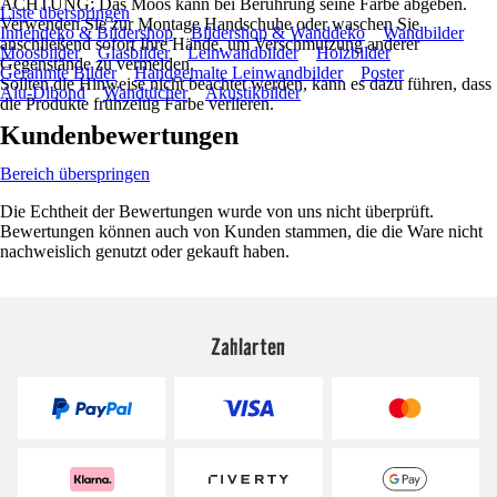
ACHTUNG: Das Moos kann bei Berührung seine Farbe abgeben.
Liste überspringen
Verwenden Sie zur Montage Handschuhe oder waschen Sie
Innendeko & Bildershop
Bildershop & Wanddeko
Wandbilder
anschließend sofort Ihre Hände, um Verschmutzung anderer
Moosbilder
Glasbilder
Leinwandbilder
Holzbilder
Gegenstände zu vermeiden.
Gerahmte Bilder
Handgemalte Leinwandbilder
Poster
Sollten die Hinweise nicht beachtet werden, kann es dazu führen, dass
Alu-Dibond
Wandtücher
Akustikbilder
die Produkte frühzeitig Farbe verlieren.
Kundenbewertungen
Bereich überspringen
Die Echtheit der Bewertungen wurde von uns nicht überprüft.
Bewertungen können auch von Kunden stammen, die die Ware nicht
nachweislich genutzt oder gekauft haben.
Zahlarten