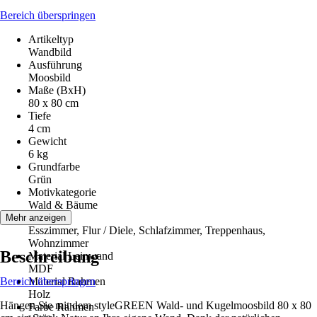
Bereich überspringen
Artikeltyp
Wandbild
Ausführung
Moosbild
Maße (BxH)
80 x 80 cm
Tiefe
4 cm
Gewicht
6 kg
Grundfarbe
Grün
Motivkategorie
Wald & Bäume
Räume
Mehr anzeigen
Esszimmer, Flur / Diele, Schlafzimmer, Treppenhaus,
Wohnzimmer
Beschreibung
Material Leinwand
MDF
Bereich überspringen
Material Rahmen
Holz
Hängen Sie mit dem styleGREEN Wald- und Kugelmoosbild 80 x 80
Farbe Rahmen