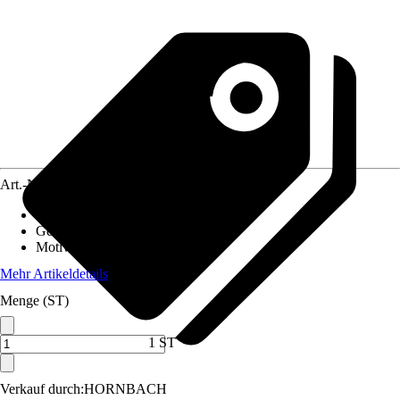
Art.-Nr.
10473779
Material Leinwand
:
MDF
Gewicht
:
2 kg
Motivkategorie
:
Wald & Bäume
Mehr Artikeldetails
Menge (ST)
1 ST
Verkauf durch:
HORNBACH