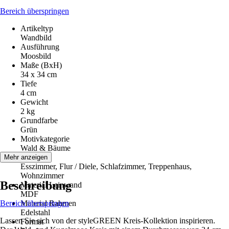
Bereich überspringen
Artikeltyp
Wandbild
Ausführung
Moosbild
Maße (BxH)
34 x 34 cm
Tiefe
4 cm
Gewicht
2 kg
Grundfarbe
Grün
Motivkategorie
Wald & Bäume
Räume
Mehr anzeigen
Esszimmer, Flur / Diele, Schlafzimmer, Treppenhaus,
Wohnzimmer
Beschreibung
Material Leinwand
MDF
Bereich überspringen
Material Rahmen
Edelstahl
Lassen Sie sich von der styleGREEN Kreis-Kollektion inspirieren.
Format