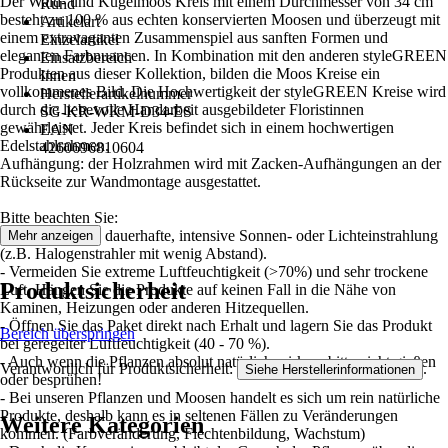
Der Wald- und Kugelmoos Kreis mit einem Durchmesser von 34 cm
Rund
besteht zu 100 % aus echten konservierten Moosen und überzeugt mit
Artikelart
einem extravaganten Zusammenspiel aus sanften Formen und
Einzelartikel
eleganten Farbnuancen. In Kombination mit den anderen styleGREEN
Einsatzbereich
Produkten aus dieser Kollektion, bilden die Moos Kreise ein
Innen
vollkommenes Bild. Die Hochwertigkeit der styleGREEN Kreise wird
Herstellerartikelnummer
durch die liebevolle Handarbeit ausgebildeter Floristinnen
SG-KR-WKM-D34-ES
gewährleistet. Jeder Kreis befindet sich in einem hochwertigen
EAN
Edelstahlrahmen.
4260696810604
Aufhängung: der Holzrahmen wird mit Zacken-Aufhängungen an der
Rückseite zur Wandmontage ausgestattet.
Bitte beachten Sie:
- Vermeiden Sie dauerhafte, intensive Sonnen- oder Lichteinstrahlung
Mehr anzeigen
(z.B. Halogenstrahler mit wenig Abstand).
- Vermeiden Sie extreme Luftfeuchtigkeit (>70%) und sehr trockene
Produktsicherheit
Luft. Hängen Sie die Produkte auf keinen Fall in die Nähe von
Kaminen, Heizungen oder anderen Hitzequellen.
- Öffnen Sie das Paket direkt nach Erhalt und lagern Sie das Produkt
Bereich überspringen
bei geregelter Luftfeuchtigkeit (40 - 70 %).
- Auch wenn die Pflanzen absolut natürlich wirken: bitte nicht gießen
Verantwortlich für Produktsicherheit:
.
Siehe Herstellerinformationen
oder besprühen!
- Bei unseren Pflanzen und Moosen handelt es sich um rein natürliche
Produkte, deshalb kann es in seltenen Fällen zu Veränderungen
Weitere Kategorien
kommen. (Farbveränderung, Flechtenbildung, Wachstum)