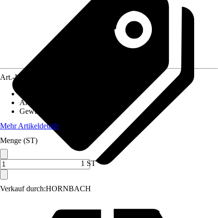
Art.-Nr.
1397826
Größe
:
15 x 1/2" x 150 mm
Anwendung
:
Verbinden, Löten
Gewinde-Typ
:
Innengewinde
Mehr Artikeldetails
Menge (ST)
1 ST
Verkauf durch:
HORNBACH