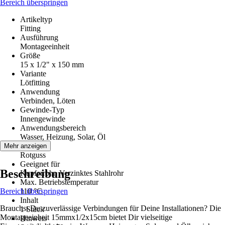
Bereich überspringen
Artikeltyp
Fitting
Ausführung
Montageeinheit
Größe
15 x 1/2" x 150 mm
Variante
Lötfitting
Anwendung
Verbinden, Löten
Gewinde-Typ
Innengewinde
Anwendungsbereich
Wasser, Heizung, Solar, Öl
Material
Mehr anzeigen
Rotguss
Geeignet für
Beschreibung
Kupferrohr, Verzinktes Stahlrohr
Max. Betriebstemperatur
Bereich überspringen
110 °C
Inhalt
Brauchst Du zuverlässige Verbindungen für Deine Installationen? Die
1 Stück
Montageeinheit 15mmx1/2x15cm bietet Dir vielseitige
Hinweis