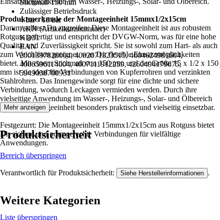
Einsatzmöglichkeiten im Wasser-, Heizungs-, Solar- und Ölbereich.
Stichmaß 150 mm
Zulässiger Betriebsdruck
Produktmerkmale der Montageeinheit 15mmx1/2x15cm
4 bar - 16 bar
Darum solltest Du zugreifen: Diese Montageeinheit ist aus robustem
AKN (Artikelkurznummer)
Rotguss gefertigt und entspricht der DVGW-Norm, was für eine hohe
KD31
Qualität und Zuverlässigkeit spricht. Sie ist sowohl zum Hart- als auch
EAN
zum Weichlöten geeignet, was Dir flexible Einsatzmöglichkeiten
2001397826004, 4002071823515, 4004624981604,
bietet. Mit einem Stichmaß von 150 mm und der Größe 15 x 1/2 x 150
4006596114004, 4007111912259, 4260494179675,
mm ist sie ideal für Verbindungen von Kupferrohren und verzinkten
5949038700931
Stahlrohren. Das Innengewinde sorgt für eine dichte und sichere
Verbindung, wodurch Leckagen vermieden werden. Durch ihre
vielseitige Anwendung im Wasser-, Heizungs-, Solar- und Ölbereich
ist diese Montageeinheit besonders praktisch und vielseitig einsetzbar.
Mehr anzeigen
Festgezurrt: Die Montageeinheit 15mmx1/2x15cm aus Rotguss bietet
Produktsicherheit
Dir sichere und normgerechte Verbindungen für vielfältige
Anwendungen.
Bereich überspringen
Verantwortlich für Produktsicherheit:
.
Siehe Herstellerinformationen
Weitere Kategorien
Liste überspringen