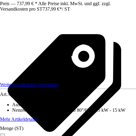
Preis — 737,99 € * Alle Preise inkl. MwSt. und ggf. zzgl.
Versandkosten pro ST
737,99 €
*
/
ST
Weitere Artikel des Verkäufers
Art.-Nr.
12554591
Ausführung
:
Elektroheizkessel
Nennwärmeleistung (Heizbetrieb 80°/60°)
:
15 kW - 15 kW
Mehr Artikeldetails
Menge (ST)