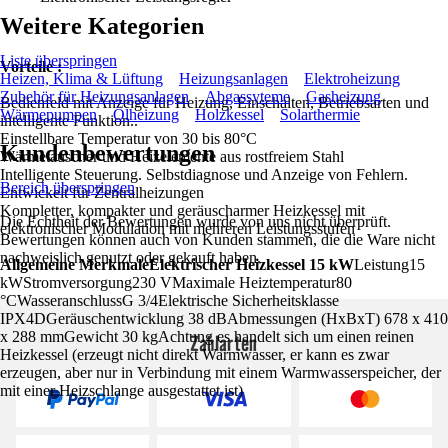
Weitere Kategorien
Liste überspringen
Vorteile :
Heizen, Klima & Lüftung
Heizungsanlagen
Elektroheizung
Zubehör für Heizungsanlagen
Abgassyteme
Gasheizung
Bedienfeld mit Anzeige für Heizung, Einschalten, Betriebsarten und
Wärmepumpen
Ölheizung
Holzkessel
Solarthermie
intelligente Funktion..
Einstellbare Temperatur von 30 bis 80°C
Kundenbewertungen
Wärmetauscher und Heizelemente aus rostfreiem Stahl
Intelligente Steuerung. Selbstdiagnose und Anzeige von Fehlern.
Bereich überspringen
Entwickelt für Zentralheizungen
Kompletter, kompakter und geräuscharmer Heizkessel mit
Die Echtheit der Bewertungen wurde von uns nicht überprüft.
elektronischer Modulation mit mehreren Leistungsstufen
Bewertungen können auch von Kunden stammen, die die Ware nicht
nachweislich genutzt oder gekauft haben.
Allgemeine Merkmale
Elektrischer Heizkessel 15 kW
Leistung15
kWStromversorgung230 VMaximale Heiztemperatur80
°CWasseranschlussG 3/4Elektrische Sicherheitsklasse
IPX4DGeräuschentwicklung 38 dBAbmessungen (HxBxT) 678 x 410
x 288 mmGewicht 30 kgAchtung es handelt sich um einen reinen
Zahlarten
Heizkessel (erzeugt nicht direkt Warmwasser, er kann es zwar
erzeugen, aber nur in Verbindung mit einem Warmwasserspeicher, der
mit einer Heizschlange ausgestattet ist)