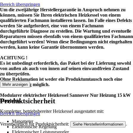
Bereich überspringen
Um die zweijährige Herstellergarantie in Anspruch nehmen zu
können, müssen Sie Ihren elektrischen Heizkessel von einem
qualifizierten Fachmann installieren lassen. Im Falle eines Defekts
werden Sie aufgefordert, eine von einem Fachmann
durchgeführte Diagnose zu erstellen. Die Wartung und eventuelle
Reparaturen müssen ebenfalls von einem qualifizierten Fachmann
durchgeführt werden! Wenn diese Bedingungen nicht eingehalten
werden, kann keine Garantie übernommen werden.
ACHTUNG !
Es ist unbedingt erforderlich, das Paket bei der Lieferung sowohl
von außen als auch von innen auf seinen einwandfreien Zustand
zu überprüfen.
Ohne Reklamation ist weder ein Produktumtausch noch eine
Rückerstattung möglich.
Mehr anzeigen
Modularer elektrischer Heizkessel Sannover Nur Heizung 15 kW
Produktsicherheit
Einphasig.
Kompletter, betriebsbereiter Heizkessel ausgestattet mit:
Bereich überspringen
Manometer
Verantwortlich für Produktsicherheit:
.
Siehe Herstellerinformationen
Elektronische Regelung
Elektronischer Leistungsregler