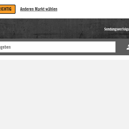
RICHTIG
Anderen Markt wählen
Sendungsverfolg