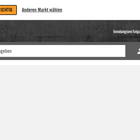
RICHTIG
Anderen Markt wählen
Sendungsverfolg