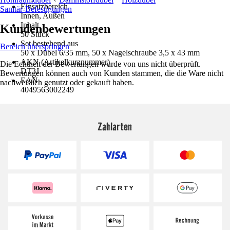
Einsatzbereich
Sanitär-Befestigungen
Innen, Außen
Inhalt
Kundenbewertungen
50 Stück
Set bestehend aus
Bereich überspringen
50 x Dübel 6/35 mm, 50 x Nagelschraube 3,5 x 43 mm
AKN (Artikelkurznummer)
Die Echtheit der Bewertungen wurde von uns nicht überprüft.
DT3J
Bewertungen können auch von Kunden stammen, die die Ware nicht
EAN
nachweislich genutzt oder gekauft haben.
4049563002249
Zahlarten