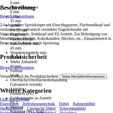
6 mm
Beschreibung
Bohrdurchmesser
6 mm
Bereich überspringen
Länge
35 mm
2-fach geteilter Spreizkörper mit Einschlagsperre, Flachrundkopf und
Größe
vormontierter, galvanisch verzinkter Nagelschraube mit
6 x 35 mm
Sägezahngewinde, Senkkopf und PZ Antrieb. Zur Befestigung von
Kopfform
Metallständer-Profilen, Kabelkanälen, Blechen, etc.. Einsatzbereich in
Flachrundkopf
Beton und Vollstein durch Spreizung.
Bohrlochtiefe min:
45 mm
Verankerungstiefe min:
Produktsicherheit
25 mm
Stärke Anbauteil:
10 mm
Bereich überspringen
Farbton
Weiß
Verantwortlich für Produktsicherheit:
.
Siehe Herstellerinformationen
Oberfläche/Oberflächenbehandlung
Galvanisch verzinkt
Antrieb
Weitere Kategorien
Pozidrive (PZ)
Größenangabe zu Antrieb
Liste überspringen
PZ 2
Eisenwaren
Befestigungstechnik
Dübel
Rahmendübel
Material
Standarddübel
Chemische Dübel
Schwerlastdübel
Polyamid (PA), Stahl
Hohlraumdübel
Dämmstoffdübel
Holzdübel