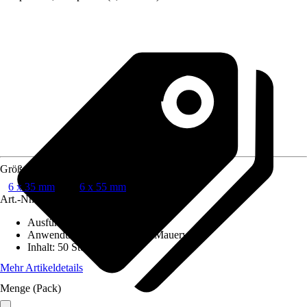
Größe
6 x 35 mm
6 x 55 mm
Art.-Nr.
8229672
Ausführung
:
Nageldübel
Anwendungsbereich
:
Beton, Mauerwerk
Inhalt
:
50 Stück
Mehr Artikeldetails
Menge (Pack)