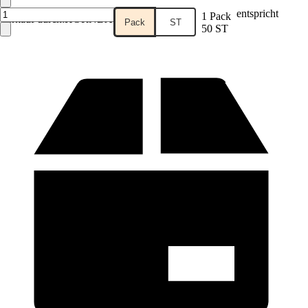
entspricht
1 Pack
Verkauf durch:
HORNBACH
Pack
ST
50 ST