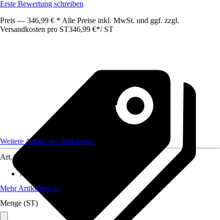
Erste Bewertung schreiben
Preis — 346,99 € * Alle Preise inkl. MwSt. und ggf. zzgl.
Versandkosten pro ST
346,99 €
*
/
ST
Weitere Artikel des Verkäufers
Art.-Nr.
12578518
Maße (BxHxT)
:
90 x47 x195
Mehr Artikeldetails
Menge (ST)