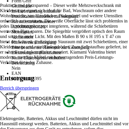
Form Griff
Praktisch und platzsparend – Dieser weiße Mehrzweckschrank mit
Griffmulde
Kleiderstange eignet sich ideal für Bad, Waschraum oder andere
Im Lieferumfang enthalten
Wohnbereiche, um Handtücher, Bademäntel und weitere Utensilien
Duschkabinenabzieher mit Saugnapf
ordentlich zu verstauen. Die weiße Oberfläche lässt sich problemlos in
Herstellerartikelnummer
jedes Einrichtungskonzept integrieren, während die Schiebetüren
A2090602000026
wertvollen Platz sparen. Die Spiegeltür vergrößert optisch den Raum
Montageart
und sorgt für mehr Licht. Mit den Maßen B 90 x H 195 x T 47 cm
Vormontiert
bietet der Schrank großzügigen Stauraum mit zwei Schiebetüren, einer
Hinweis zur Entsorgung
Kleiderstange und zwei Einlegeböden. Zum Selbstaufbau geliefert, ist
Bitte beachte die Hinweise zur Entsorgung
er schnell und unkompliziert montiert. Kiamami Valentina bietet
Elektroaltgerät-Rücknahme
moderne, trendige Möbel mit hervorragendem Preis-Leistungs-
Keine Elektrogeräte enthalten
Verhältnis für jedes Zuhause.
Beleuchtung
Nein
EAN
Entsorgung
8056201403395
Bereich überspringen
Elektrogeräte, Batterien, Akkus und Leuchtmittel dürfen nicht im
Hausmüll entsorgt werden. Batterien, Akkus und Leuchtmittel sind vor
der Entsorgung aus dem Gerät zu entnehmen, sofern dies