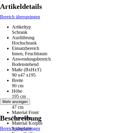
Artikeldetails
Bereich überspringen
Artikeltyp
Schrank
Ausführung
Hochschrank
Einsatzbereich
Innen, Feuchtraum
Anwendungsbereich
Bodenstehend
Maße (BxHxT)
90 x47 x195
Breite
90 cm
Höhe
195 cm
Tiefe
Mehr anzeigen
47 cm
Material Front
Beschreibung
Spanplatte
Material Korpus
Bereich überspringen
Spanplatte