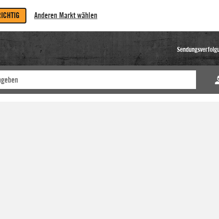
RICHTIG
Anderen Markt wählen
Sendungsverfolg