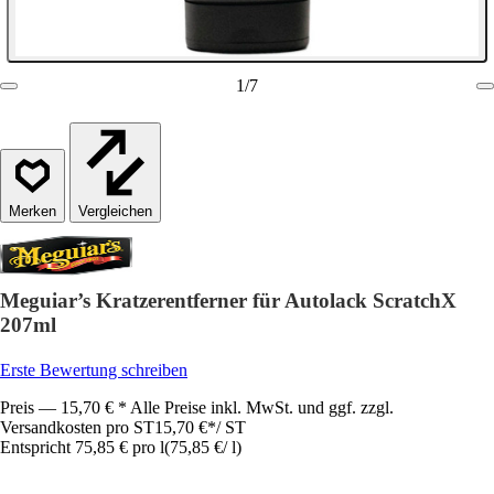
1
/
7
Vergleichen
Meguiar’s Kratzerentferner für Autolack ScratchX
207ml
Erste Bewertung schreiben
Preis — 15,70 € * Alle Preise inkl. MwSt. und ggf. zzgl.
Versandkosten pro ST
15,70 €
*
/
ST
Entspricht 75,85 € pro l
(
75,85 €
/
l
)