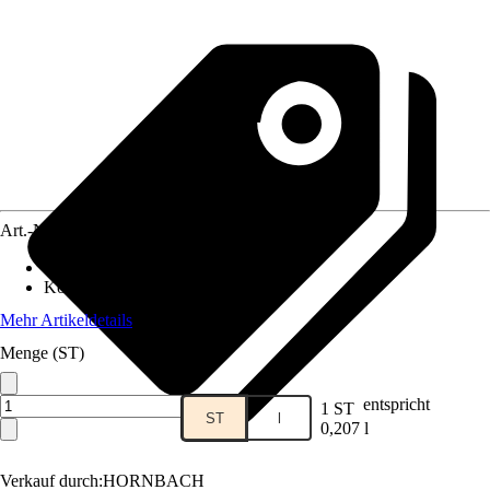
Art.-Nr.
12624263
Darreichungsform
:
Paste
Konzentration
:
Anwendungsfertig
Mehr Artikeldetails
Menge (ST)
entspricht
1 ST
ST
l
0,207 l
Verkauf durch:
HORNBACH