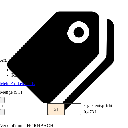
Art.-Nr.
12624256
Darreichungsform
:
Spray
Konzentration
:
Anwendungsfertig
Mehr Artikeldetails
Menge (ST)
entspricht
1 ST
ST
l
0,473 l
Verkauf durch:
HORNBACH