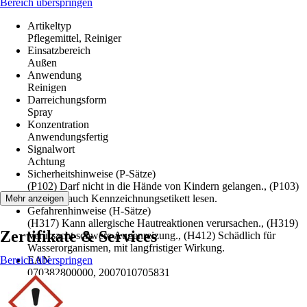
Bereich überspringen
Artikeltyp
Pflegemittel, Reiniger
Einsatzbereich
Außen
Anwendung
Reinigen
Darreichungsform
Spray
Konzentration
Anwendungsfertig
Signalwort
Achtung
Sicherheitshinweise (P-Sätze)
(P102) Darf nicht in die Hände von Kindern gelangen., (P103)
Vor Gebrauch Kennzeichnungsetikett lesen.
Mehr anzeigen
Gefahrenhinweise (H-Sätze)
(H317) Kann allergische Hautreaktionen verursachen., (H319)
Zertifikate & Services
Verursacht schwere Augenreizung., (H412) Schädlich für
Wasserorganismen, mit langfristiger Wirkung.
Bereich überspringen
EAN
070382800000, 2007010705831