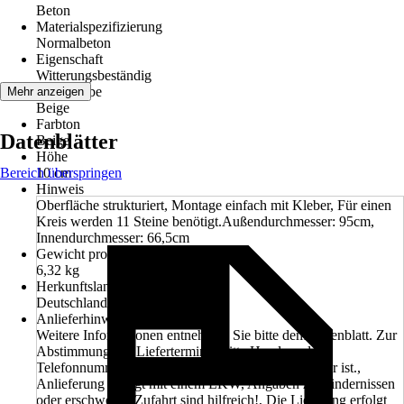
Beton
Materialspezifizierung
Normalbeton
Eigenschaft
Witterungsbeständig
Grundfarbe
Mehr anzeigen
Beige
Farbton
Datenblätter
Beige
Höhe
Bereich überspringen
10 cm
Hinweis
Oberfläche strukturiert, Montage einfach mit Kleber, Für einen
Kreis werden 11 Steine benötigt.Außendurchmesser: 95cm,
Innendurchmesser: 66,5cm
Gewicht pro Stück
6,32 kg
Herkunftsland
Deutschland
Anlieferhinweis
Weitere Informationen entnehmen Sie bitte dem Datenblatt. Zur
Abstimmung des Liefertermines bitte Handy- oder
Telefonnummer angeben, welche tagsüber erreichbar ist.,
Anlieferung erfolgt mit einem LKW, Angaben zu Hindernissen
oder erschwerter Zufahrt sind hilfreich!, Die Lieferung erfolgt