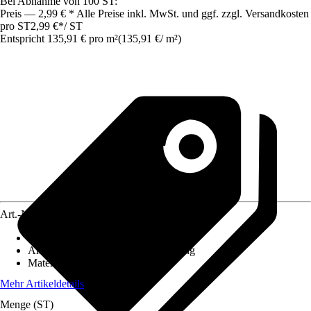
Bei Abnahme von 100 ST:
Preis — 2,99 € * Alle Preise inkl. MwSt. und ggf. zzgl. Versandkosten
pro ST
2,99 €
*
/
ST
Entspricht 135,91 € pro m²
(
135,91 €
/
m²
)
Art.-Nr.
5853914
Ausführung
:
Vollstein
Anwendung
:
Abgrenzung, Gestaltung
Material
:
Beton
Mehr Artikeldetails
Menge (ST)