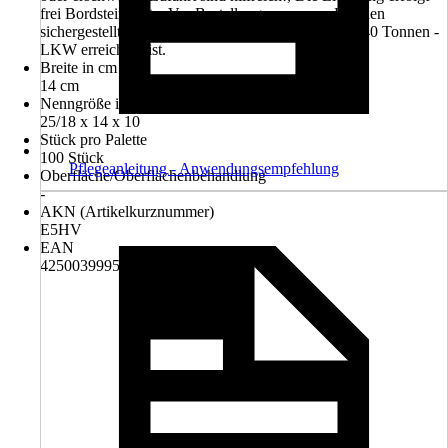
frei Bordsteinkante, Vor Bestellung muss vom Kunden
sichergestellt sein, dass die Entladestelle mit einem 40 Tonnen -
LKW erreichbar ist.
Breite in cm
14 cm
Nenngröße in cm
25/18 x 14 x 10
Stück pro Palette
100 Stück
Pflegeanleitung - Anwendungsempfehlung
Oberfläche/Oberflächenbehandlung
-
AKN (Artikelkurznummer)
E5HV
EAN
4250039995273