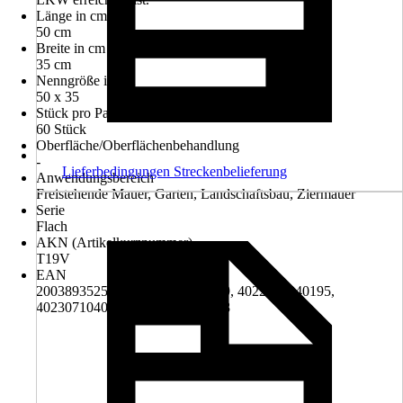
Länge in cm
50 cm
Breite in cm
35 cm
Nenngröße in cm
50 x 35
Stück pro Palette
60 Stück
Oberfläche/Oberflächenbehandlung
-
Lieferbedingungen Streckenbelieferung
Anwendungsbereich
Freistehende Mauer, Garten, Landschaftsbau, Ziermauer
Serie
Flach
AKN (Artikelkurznummer)
T19V
EAN
2003893525009, 4022748040199, 4022841040195,
4023071040191, 4040934100588