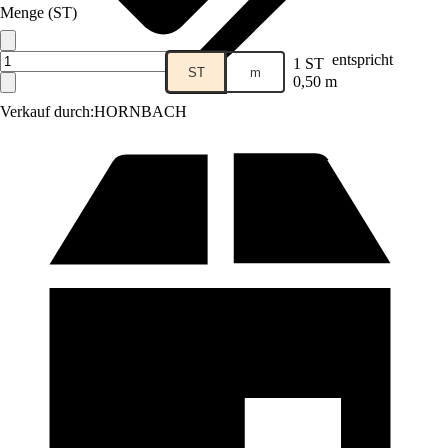
Menge (ST)
entspricht
1 ST
ST
m
0,50 m
Verkauf durch:
HORNBACH