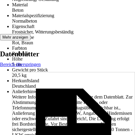
Material
Beton
Materialspezifizierung
Normalbeton
Eigenschaft
Frostsicher, Witterungsbeständig
Grundfarbe
Mehr anzeigen
Rot, Braun
Farbton
Datenblätter
Rotbraun
Höhe
Bereich überspringen
5 cm
Gewicht pro Stück
20,5 kg
Herkunftsland
Deutschland
Anlieferhinweis
Weitere Informationen entnehmen Sie bitte dem Datenblatt. Zur
Abstimmung des Liefertermines bitte Handy- oder
Telefonnummer angeben, welche tagsüber erreichbar ist.,
Anlieferung erfolgt mit einem LKW, Angaben zu Hindernissen
oder erschwerter Zufahrt sind hilfreich!, Die Lieferung erfolgt
frei Bordsteinkante, Vor Bestellung muss vom Kunden
sichergestellt sein, dass die Entladestelle mit einem 40 Tonnen -
LKW erreichbar ist.