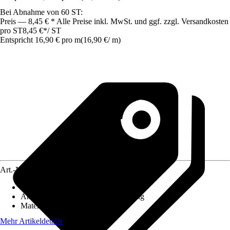
Bei Abnahme von 60 ST:
Preis — 8,45 € * Alle Preise inkl. MwSt. und ggf. zzgl. Versandkosten
pro ST
8,45 €
*
/
ST
Entspricht 16,90 € pro m
(
16,90 €
/
m
)
Art.-Nr.
3893525
Ausführung
:
Mauerabdeckplatte
Anwendung
:
Abgrenzung, Gestaltung
Material
:
Beton
Mehr Artikeldetails