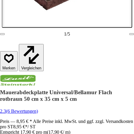
1
/
5
Vergleichen
Mauerabdeckplatte Universal/Bellamur Flach
rotbraun 50 cm x 35 cm x 5 cm
2.3
(6 Bewertungen)
Preis — 8,95 € * Alle Preise inkl. MwSt. und ggf. zzgl. Versandkosten
pro ST
8,95 €
*
/
ST
Entspricht 17,90 € pro m
(
17,90 €
/
m
)