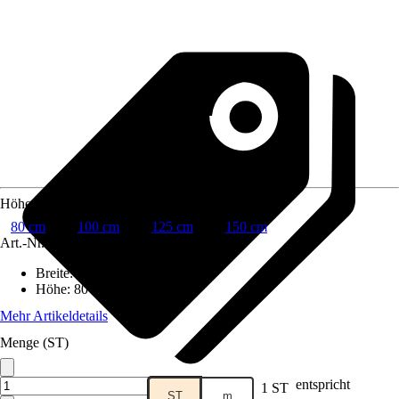
Höhe
80 cm
100 cm
125 cm
150 cm
Art.-Nr.
10271294
Breite
:
2.500 cm
Höhe
:
80 cm
Mehr Artikeldetails
Menge (ST)
entspricht
1 ST
ST
m