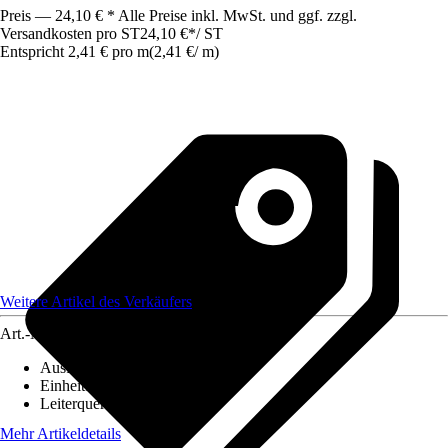
Preis — 24,10 € * Alle Preise inkl. MwSt. und ggf. zzgl.
Versandkosten pro ST
24,10 €
*
/
ST
Entspricht 2,41 € pro m
(
2,41 €
/
m
)
Weitere Artikel des Verkäufers
Art.-Nr.
12753363
Ausführung
:
Erdkabel
Einheit
:
Ring
Leiterquerschnitt
:
4,0mm²
Mehr Artikeldetails