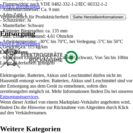
- Flammwidrig: nach VDE 0482-332-1-2/IEC 60332-1-2
Bereich überspringen
- Außendurchmesser: Ca. 9 mm
- Ader-Zahl: 1
Verantwortlich für Produktsicherheit:
.
Siehe Herstellerinformationen
- Schutzleiter: Ja
- Mantelfarbe: Schwarz
- Kleinster Biegeradius: ca. 135 mm
Entsorgung
- max. Leiterwiderstand: 4,61 Ohm/km
- Arbeitstemperatur: -30°C bis 70°C, bei Verlegung -5°C bis 50°C
Bereich überspringen
- Gewicht: ca. 115 kg/km
Lieferumfang
- Starkstrom Erdkabel NYY-J 1x 4 mm² Schwarz, Von 5m bis 100m
Länge, Aderfarben: grüngelb
Elektrogeräte, Batterien, Akkus und Leuchtmittel dürfen nicht im
Hausmüll entsorgt werden. Batterien, Akkus und Leuchtmittel sind vor
der Entsorgung aus dem Gerät zu entnehmen, sofern dies
zerstörungsfrei möglich ist. Mehr Informationen findest Du bei unseren
Entsorgungsservices
.
Wenn dieser Artikel von einem Marktplatz-Verkäufer angeboten wird,
findest Du die Hinweise zur Rücknahme von Altgeräten durch Klick
auf den Verkäufernamen.
Weitere Kategorien