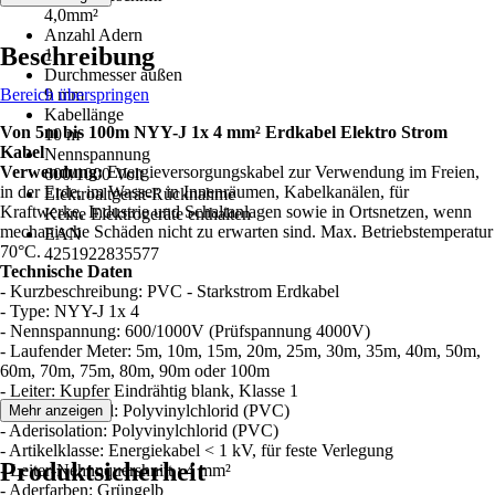
4,0mm²
Anzahl Adern
Beschreibung
1
Durchmesser außen
Bereich überspringen
9 mm
Kabellänge
Von 5m bis 100m NYY-J 1x 4 mm² Erdkabel Elektro Strom
10 m
Kabel
Nennspannung
Verwendung:
Energieversorgungskabel zur Verwendung im Freien,
600/1000 Volt
in der Erde, im Wasser, in Innenräumen, Kabelkanälen, für
Elektroaltgerät-Rücknahme
Kraftwerke, Industrie und Schaltanlagen sowie in Ortsnetzen, wenn
Keine Elektrogeräte enthalten
mechanische Schäden nicht zu erwarten sind. Max. Betriebstemperatur
EAN
70°C.
4251922835577
Technische Daten
- Kurzbeschreibung: PVC - Starkstrom Erdkabel
- Type: NYY-J 1x 4
- Nennspannung: 600/1000V (Prüfspannung 4000V)
- Laufender Meter: 5m, 10m, 15m, 20m, 25m, 30m, 35m, 40m, 50m,
60m, 70m, 75m, 80m, 90m oder 100m
- Leiter: Kupfer Eindrähtig blank, Klasse 1
- Mantelmaterial: Polyvinylchlorid (PVC)
Mehr anzeigen
- Aderisolation: Polyvinylchlorid (PVC)
- Artikelklasse: Energiekabel < 1 kV, für feste Verlegung
Produktsicherheit
- Leiter-Nehnnquershnitt : 4 mm²
- Aderfarben: Grüngelb