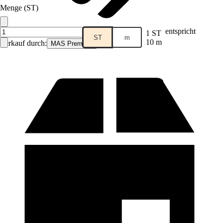
Menge (ST)
entspricht
1 ST
ST
m
10 m
Verkauf durch:
MAS Premium