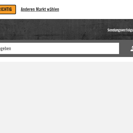
RICHTIG
Anderen Markt wählen
Sendungsverfolg