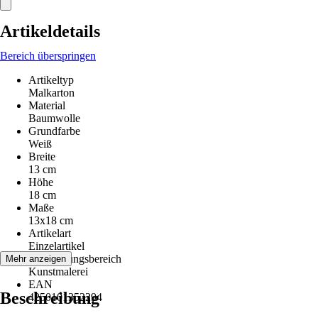
Artikeldetails
Bereich überspringen
Artikeltyp
Malkarton
Material
Baumwolle
Grundfarbe
Weiß
Breite
13 cm
Höhe
18 cm
Maße
13x18 cm
Artikelart
Einzelartikel
Anwendungsbereich
Mehr anzeigen
Kunstmalerei
EAN
Beschreibung
4250101352294