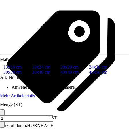
Maße
13x18 cm
18x24 cm
20x20 cm
24x30 cm
30x30 cm
30x40 cm
40x40 cm
40x50 cm
Art.-Nr.
8059937
Anwendungsbereich
:
Kunstmalerei
Mehr Artikeldetails
Menge (ST)
1 ST
Verkauf durch:
HORNBACH