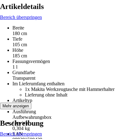
Artikeldetails
Bereich überspringen
Breite
180 cm
Tiefe
105 cm
Höhe
185 cm
Fassungsvermögen
1 l
Grundfarbe
Transparent
Im Lieferumfang enthalten
1x Makita Werkzeugtasche mit Hammerhalter
Lieferung ohne Inhalt
Artikeltyp
Box
Mehr anzeigen
Ausführung
Aufbewahrungsbox
Beschreibung
Gewicht
0,304 kg
Bereich überspringen
EAN