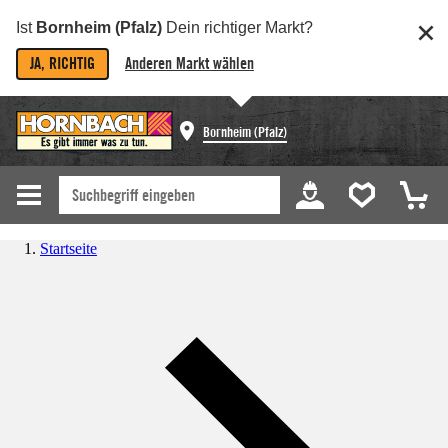
Ist
Bornheim (Pfalz)
Dein richtiger Markt?
JA, RICHTIG
Anderen Markt wählen
Bornheim (Pfalz)
Startseite