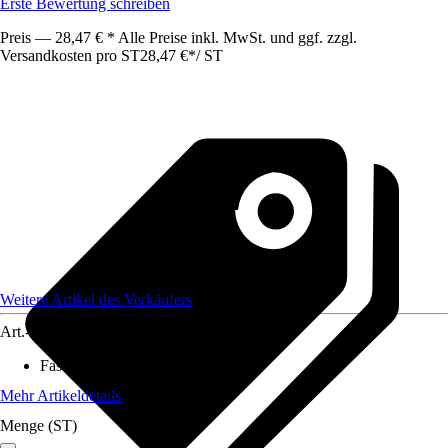
Erste Bewertung schreiben
Preis — 28,47 € * Alle Preise inkl. MwSt. und ggf. zzgl.
Versandkosten pro ST
28,47 €
*
/
ST
Weitere Artikel des Verkäufers
Art.-Nr.
10658201
Fassungsvermögen
:
1 l
Mehr Artikeldetails
Menge (ST)