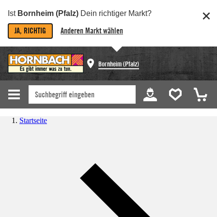
Ist
Bornheim (Pfalz)
Dein richtiger Markt?
JA, RICHTIG
Anderen Markt wählen
Bornheim (Pfalz)
Startseite