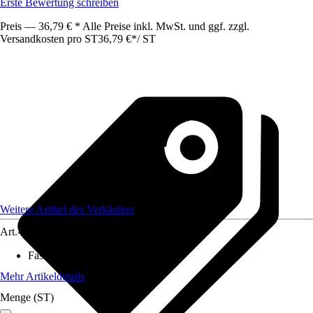
Erste Bewertung schreiben
Preis — 36,79 € * Alle Preise inkl. MwSt. und ggf. zzgl.
Versandkosten pro ST
36,79 €
*
/
ST
Weitere Artikel des Verkäufers
Art.-Nr.
12590878
Fassungsvermögen
:
1 l
Mehr Artikeldetails
Menge (ST)