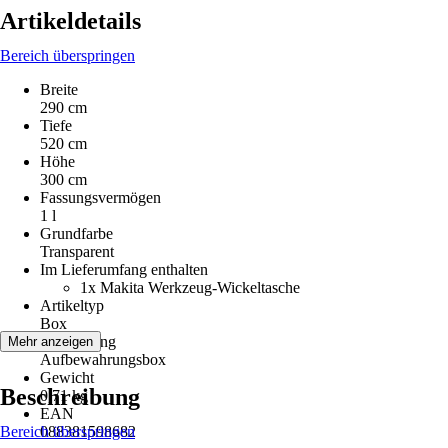
Artikeldetails
Bereich überspringen
Breite
290 cm
Tiefe
520 cm
Höhe
300 cm
Fassungsvermögen
1 l
Grundfarbe
Transparent
Im Lieferumfang enthalten
1x Makita Werkzeug-Wickeltasche
Artikeltyp
Box
Ausführung
Mehr anzeigen
Aufbewahrungsbox
Gewicht
Beschreibung
0,71 kg
EAN
Bereich überspringen
088381598682