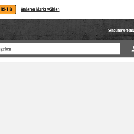
RICHTIG
Anderen Markt wählen
Sendungsverfolg