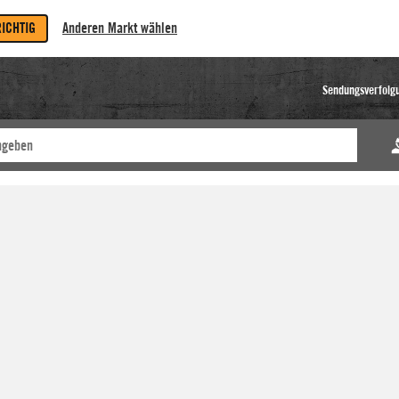
RICHTIG
Anderen Markt wählen
Sendungsverfolg