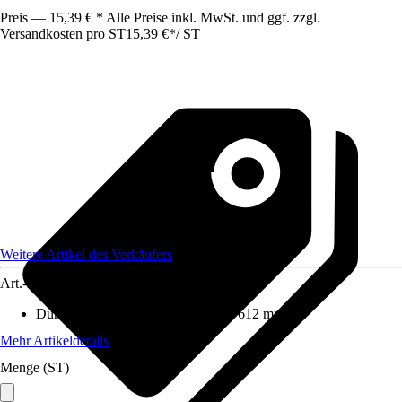
Preis — 15,39 € * Alle Preise inkl. MwSt. und ggf. zzgl.
Versandkosten pro ST
15,39 €
*
/
ST
Weitere Artikel des Verkäufers
Art.-Nr.
12590819
Durchmesser (von - bis)
:
612 mm - 612 mm
Mehr Artikeldetails
Menge (ST)