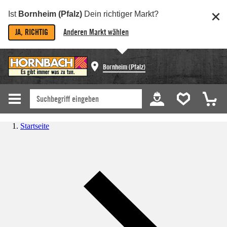
Ist
Bornheim (Pfalz)
Dein richtiger Markt?
JA, RICHTIG
Anderen Markt wählen
Bornheim (Pfalz)
Startseite