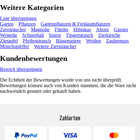
Weitere Kategorien
Liste überspringen
Garten
Pflanzen
Gartenpflanzen & Freilandpflanzen
Ziersträucher
Magnolie
Flieder
Hibiskus
Ahorn
Ginster
Weigelie
Schneeball
Spiere
Fingerstrauch
Zierkirsche
Zierapfel
Pfeifenstrauch
Blasenspiere
Weiden
Zaubernuss
Mönchspfeffer
Weitere Ziersträucher
Kundenbewertungen
Bereich überspringen
Die Echtheit der Bewertungen wurde von uns nicht überprüft.
Bewertungen können auch von Kunden stammen, die die Ware nicht
nachweislich genutzt oder gekauft haben.
Zahlarten