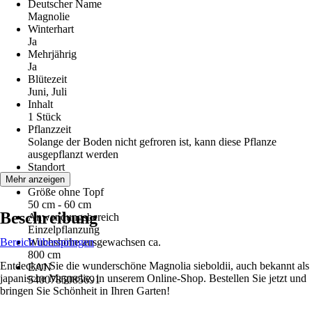
Deutscher Name
Magnolie
Winterhart
Ja
Mehrjährig
Ja
Blütezeit
Juni, Juli
Inhalt
1 Stück
Pflanzzeit
Solange der Boden nicht gefroren ist, kann diese Pflanze
ausgepflanzt werden
Standort
Sonne
Mehr anzeigen
Größe ohne Topf
50 cm - 60 cm
Beschreibung
Anwendungsbereich
Einzelpflanzung
Bereich überspringen
Wuchshöhe ausgewachsen ca.
800 cm
Entdecken Sie die wunderschöne Magnolia sieboldii, auch bekannt als
EAN
japanische Magnolie, in unserem Online-Shop. Bestellen Sie jetzt und
5400785085691
bringen Sie Schönheit in Ihren Garten!