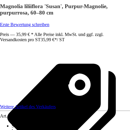
Magnolia liliiflora 'Susan', Purpur-Magnolie,
purpurrosa, 60–80 cm
Erste Bewertung schreiben
Preis — 35,99 € * Alle Preise inkl. MwSt. und ggf. zzgl.
Versandkosten pro ST
35,99 €
*
/
ST
Weitere Artikel des Verkäufers
Art.-Nr.
12436980
Standort
:
Halbschatten