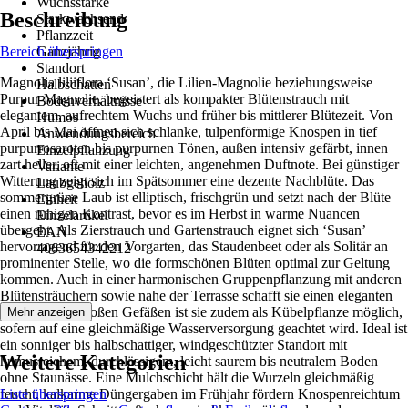
Wuchsstärke
Beschreibung
Starkwachsend
Pflanzzeit
Bereich überspringen
Ganzjährig
Standort
Magnolia liliiflora ‘Susan’, die Lilien-Magnolie beziehungsweise
Halbschatten
Purpur-Magnolie, begeistert als kompakter Blütenstrauch mit
Bodenverhältnisse
elegantem, aufrechtem Wuchs und früher bis mittlerer Blütezeit. Von
Humos
April bis Mai öffnen sich schlanke, tulpenförmige Knospen in tief
Anwendungsbereich
purpurrosaroten bis purpurnen Tönen, außen intensiv gefärbt, innen
Einzelpflanzung
zart heller, oft mit einer leichten, angenehmen Duftnote. Bei günstiger
Variante
Witterung zeigt sich im Spätsommer eine dezente Nachblüte. Das
Laubgehölz
sommergrüne Laub ist elliptisch, frischgrün und setzt nach der Blüte
Einheit
einen ruhigen Kontrast, bevor es im Herbst in warme Nuancen
Einzelartikel
übergeht. Als Zierstrauch und Gartenstrauch eignet sich ‘Susan’
EAN
hervorragend für den Vorgarten, das Staudenbeet oder als Solitär an
4063654342212
prominenter Stelle, wo die formschönen Blüten optimal zur Geltung
kommen. Auch in einer harmonischen Gruppenpflanzung mit anderen
Blütensträuchern sowie nahe der Terrasse schafft sie einen eleganten
Blickfang; in großen Gefäßen ist sie zudem als Kübelpflanze möglich,
Mehr anzeigen
sofern auf eine gleichmäßige Wasserversorgung geachtet wird. Ideal ist
ein sonniger bis halbschattiger, windgeschützter Standort mit
Weitere Kategorien
humusreichem, durchlässigem, leicht saurem bis neutralem Boden
ohne Staunässe. Eine Mulchschicht hält die Wurzeln gleichmäßig
feucht, kalkarme Düngergaben im Frühjahr fördern Knospenreichtum
Liste überspringen