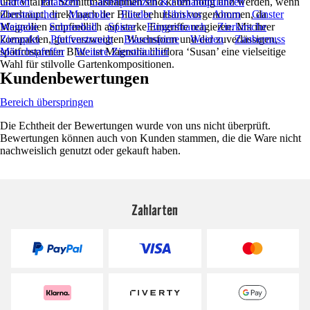
und Vitalität. Schnittmaßnahmen sind kaum nötig und werden, wenn
Garten
Pflanzen
Gartenpflanzen & Freilandpflanzen
überhaupt, direkt nach der Blüte behutsam vorgenommen, da
Ziersträucher
Magnolie
Flieder
Hibiskus
Ahorn
Ginster
Magnolien empfindlich auf starke Eingriffe reagieren. Mit ihrer
Weigelie
Schneeball
Spiere
Fingerstrauch
Zierkirsche
kompakten, gut verzweigten Wuchsform und der zuverlässigen,
Zierapfel
Pfeifenstrauch
Blasenspiere
Weiden
Zaubernuss
spätfrostarmen Blüte ist Magnolia liliiflora ‘Susan’ eine vielseitige
Mönchspfeffer
Weitere Ziersträucher
Wahl für stilvolle Gartenkompositionen.
Kundenbewertungen
Bereich überspringen
Die Echtheit der Bewertungen wurde von uns nicht überprüft.
Bewertungen können auch von Kunden stammen, die die Ware nicht
nachweislich genutzt oder gekauft haben.
Zahlarten