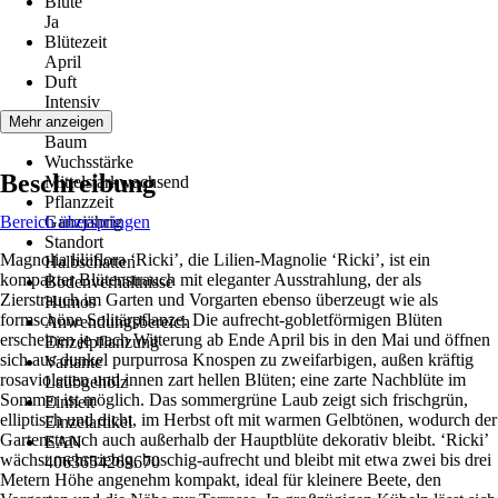
Blüte
Ja
Blütezeit
April
Duft
Intensiv
Wuchs
Mehr anzeigen
Baum
Wuchsstärke
Beschreibung
Mittelstarkwachsend
Pflanzzeit
Bereich überspringen
Ganzjährig
Standort
Magnolia liliiflora ‘Ricki’, die Lilien-Magnolie ‘Ricki’, ist ein
Halbschatten
kompakter Blütenstrauch mit eleganter Ausstrahlung, der als
Bodenverhältnisse
Zierstrauch im Garten und Vorgarten ebenso überzeugt wie als
Humos
formschöne Solitärpflanze. Die aufrecht-gobletförmigen Blüten
Anwendungsbereich
erscheinen je nach Witterung ab Ende April bis in den Mai und öffnen
Einzelpflanzung
sich aus dunkel purpurrosa Knospen zu zweifarbigen, außen kräftig
Variante
rosavioletten und innen zart hellen Blüten; eine zarte Nachblüte im
Laubgehölz
Sommer ist möglich. Das sommergrüne Laub zeigt sich frischgrün,
Einheit
elliptisch und dicht, im Herbst oft mit warmen Gelbtönen, wodurch der
Einzelartikel
Gartenstrauch auch außerhalb der Hauptblüte dekorativ bleibt. ‘Ricki’
EAN
wächst mehrtriebig, buschig-aufrecht und bleibt mit etwa zwei bis drei
4063654269670
Metern Höhe angenehm kompakt, ideal für kleinere Beete, den