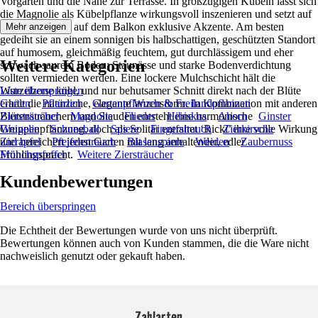
Vorgarten und die Nähe zur Terrasse. In großzügigen Kübeln lässt sich
die Magnolie als Kübelpflanze wirkungsvoll inszenieren und setzt auf
Eingängen oder auf dem Balkon exklusive Akzente. Am besten
Mehr anzeigen
gedeiht sie an einem sonnigen bis halbschattigen, geschützten Standort
auf humosem, gleichmäßig feuchtem, gut durchlässigem und eher
Weitere Kategorien
schwach saurem Boden; Staunässe und starke Bodenverdichtung
sollten vermieden werden. Eine lockere Mulchschicht hält die
Wurzelzone kühl, und nur behutsamer Schnitt direkt nach der Blüte
Liste überspringen
erhält die natürliche, elegante Wuchsform. In Kombination mit anderen
Garten
Pflanzen
Gartenpflanzen & Freilandpflanzen
Blütensträuchern und Stauden entsteht eine harmonische
Ziersträucher
Magnolie
Flieder
Hibiskus
Ahorn
Ginster
Gruppenpflanzung, doch als Solitär entfaltet ‘Ricki’ ihre volle Wirkung
Weigelie
Schneeball
Spiere
Fingerstrauch
Zierkirsche
und bereichert jeden Garten mit lang anhaltender, edler
Zierapfel
Pfeifenstrauch
Blasenspiere
Weiden
Zaubernuss
Frühlingspracht.
Mönchspfeffer
Weitere Ziersträucher
Kundenbewertungen
Bereich überspringen
Die Echtheit der Bewertungen wurde von uns nicht überprüft.
Bewertungen können auch von Kunden stammen, die die Ware nicht
nachweislich genutzt oder gekauft haben.
Zahlarten