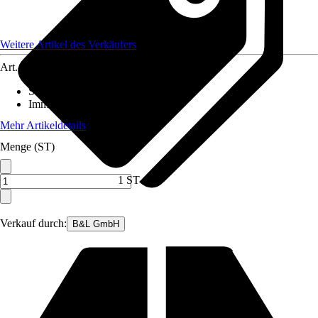
Weitere Artikel des Verkäufers
Art.-Nr.
12403766
Standort
:
Halbschatten
Immergrün
:
Ja
Mehr Artikeldetails
Menge (ST)
1 ST
Verkauf durch:
B&L GmbH