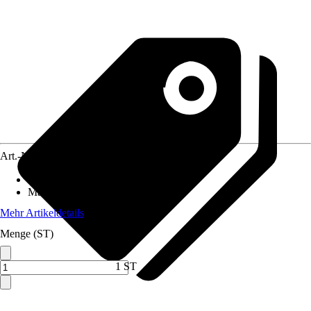
Art.-Nr.
10573280
Ausführung
:
Dekomagnet
Materialspezifizierung
:
Ferrit
Mehr Artikeldetails
Menge (ST)
1 ST