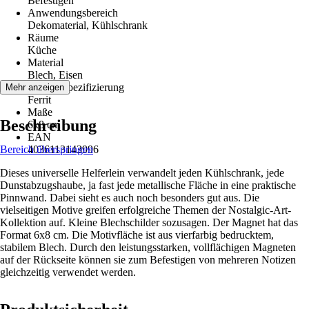
Befestigen
Anwendungsbereich
Dekomaterial, Kühlschrank
Räume
Küche
Material
Blech, Eisen
Materialspezifizierung
Mehr anzeigen
Ferrit
Maße
Beschreibung
6x8 cm
EAN
Bereich überspringen
4036113143996
Dieses universelle Helferlein verwandelt jeden Kühlschrank, jede
Dunstabzugshaube, ja fast jede metallische Fläche in eine praktische
Pinnwand. Dabei sieht es auch noch besonders gut aus. Die
vielseitigen Motive greifen erfolgreiche Themen der Nostalgic-Art-
Kollektion auf. Kleine Blechschilder sozusagen. Der Magnet hat das
Format 6x8 cm. Die Motivfläche ist aus vierfarbig bedrucktem,
stabilem Blech. Durch den leistungsstarken, vollflächigen Magneten
auf der Rückseite können sie zum Befestigen von mehreren Notizen
gleichzeitig verwendet werden.