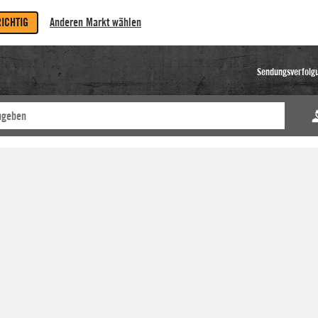
RICHTIG
Anderen Markt wählen
Sendungsverfolg